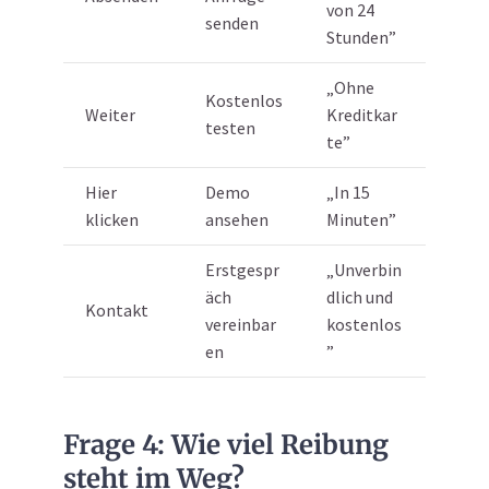
von 24
senden
Stunden”
„Ohne
Kostenlos
Weiter
Kreditkar
testen
te”
Hier
Demo
„In 15
klicken
ansehen
Minuten”
Erstgespr
„Unverbin
äch
dlich und
Kontakt
vereinbar
kostenlos
en
”
Frage 4: Wie viel Reibung
steht im Weg?