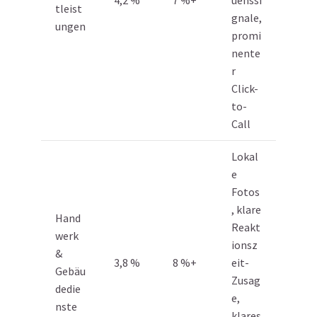
4,2 %
7 %+
uenssi
tleist
gnale,
ungen
promi
nente
r
Click-
to-
Call
Lokal
e
Fotos
, klare
Hand
Reakt
werk
ionsz
&
3,8 %
8 %+
eit-
Gebäu
Zusag
dedie
e,
nste
klares