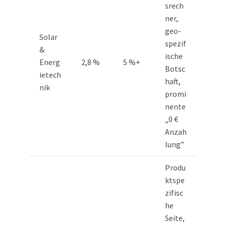
srech
ner,
geo-
Solar
spezif
&
ische
Energ
2,8 %
5 %+
Botsc
ietech
haft,
nik
promi
nente
„0 €
Anzah
lung”
Produ
ktspe
zifisc
he
Seite,