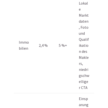
Lokal
e
Markt
daten
, Foto
und
Qualif
Immo
2,4 %
5 %+
ikatio
bilien
n des
Makle
rs,
niedri
gschw
ellige
r CTA
Einsp
arung