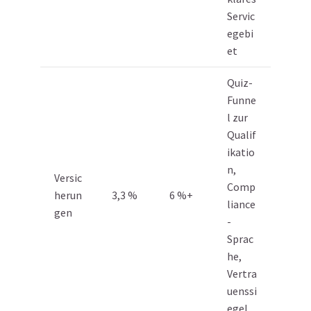
Servic
egebi
et
Quiz-
Funne
l zur
Qualif
ikatio
n,
Versic
Comp
herun
3,3 %
6 %+
liance
gen
-
Sprac
he,
Vertra
uenssi
egel