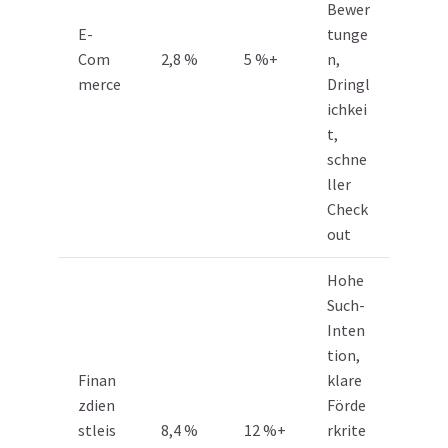
Bewer
E-
tunge
Com
2,8 %
5 %+
n,
merce
Dringl
ichkei
t,
schne
ller
Check
out
Hohe
Such-
Inten
tion,
Finan
klare
zdien
Förde
stleis
8,4 %
12 %+
rkrite