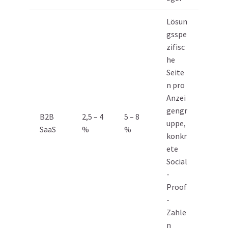
Lösun
gsspe
zifisc
he
Seite
n pro
Anzei
gengr
B2B
2,5 – 4
5 – 8
uppe,
SaaS
%
%
konkr
ete
Social
-
Proof
-
Zahle
n